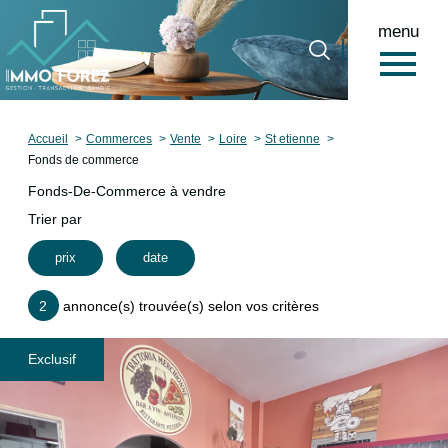
menu
0
Accueil
Accueil
Commerces
Vente
Loire
St etienne
Fonds de commerce
Fonds-De-Commerce à vendre
Trier par
prix
date
2
annonce(s) trouvée(s) selon vos critères
Exclusif