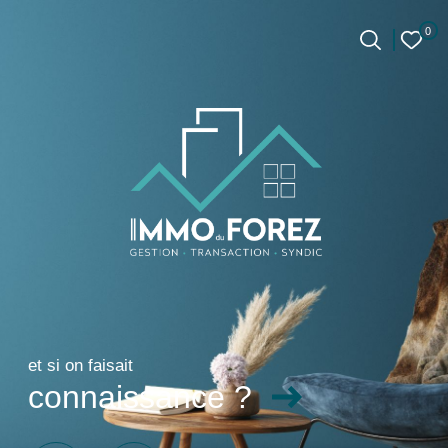
0
0
Accueil
et si on faisait
connaissance ?