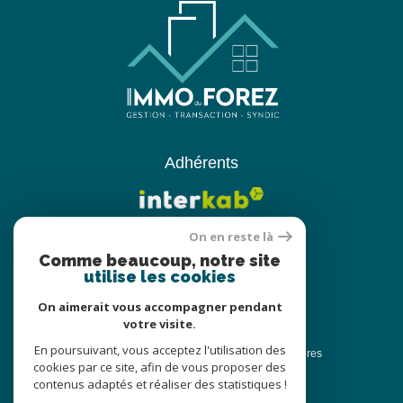
Adhérents
On en reste là
Comme beaucoup, notre site
utilise les cookies
On aimerait vous accompagner pendant
votre visite.
© 2022
Tous droits réservés
En poursuivant, vous acceptez l'utilisation des
Traduction powered by Google
Nos honoraires
cookies par ce site, afin de vous proposer des
Plan du site
Nos honoraires
contenus adaptés et réaliser des statistiques !