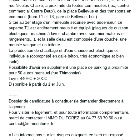
Appartement de 30m² entièrement refait à neuf en 2021, situé 11
rue Nicolas Chaize, à proximité de toutes commodités (fac, centre
commercial Centre Deux), de la place Bellevue et des transports en
communs (tram T1 et T3, gare de Bellevue, bus).
Situé au 1er étage d'un immeuble sécurisé avec ascenseur, ce
superbe T1 est entièrement meublé et équipé (plaques de cuisson
éléctriques, machine à laver, chambre avec sommier matelas et
rangements...), et l
a salle d'eau est composée d'une douche, une
meuble vasque et un toilette.
La production de chauffage et d'eau chaude est éléctrique et
individuelle (copropriété en dalle béton, très économique et bien
isolé).
Possibilité d'avoir en supplément une place de parking à proximité
pour 50 euros mensuel (rue Thimonnier).
Loyer 440HC + 30CC
Disponible à partir du 1 er Juin.
--------------------------------------------------------------------------------------------------
-------
Dossier de candidature à constituer (le demander directement à
l'agence).
Pour visiter le logement, et pour toute information complémentaire,
merci de contacter : IMMO DU FOREZ au 04 77 53 70 50 ou à
contact@immoduforez.fr
« Les informations sur les risques auxquels ce bien est exposé