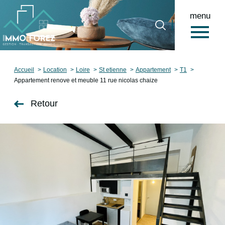
menu
0
Accueil
Accueil
Location
Loire
St etienne
Appartement
T1
Appartement renove et meuble 11 rue nicolas chaize
Retour