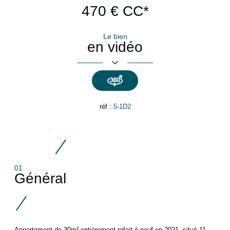
470 €
CC*
Le bien
en vidéo
réf :
5-1D2
01
Général