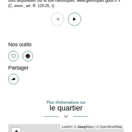
sont disponibles sur le site Géorisques: www.georisques.gouv.fr »
(C. envir., art. R. 125-25, I).
Nos outils
Sélectionner
Imprimer
Partager
Plus
de
partage
Plus d'informations sur
le quartier
Leaflet
|
©
Maps
|
© OpenStreetMap
Jawg
+