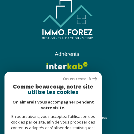
Adhérents
On en reste là
Comme beaucoup, notre site
utilise les cookies
On aimerait vous accompagner pendant
votre visite.
© 2022
Tous droits réservés
En poursuivant, vous acceptez l'utilisation des
Traduction powered by Google
Nos honoraires
cookies par ce site, afin de vous proposer des
Plan du site
Nos honoraires
contenus adaptés et réaliser des statistiques !