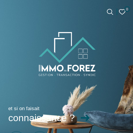
0
0
Accueil
et si on faisait
connaissance ?