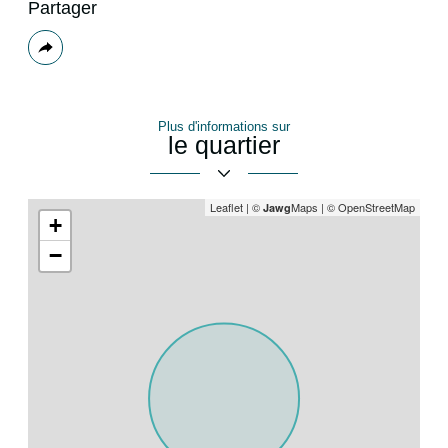
Partager
Plus
de
partage
Plus d'informations sur
le quartier
Leaflet
|
©
Maps
|
© OpenStreetMap
Jawg
+
−