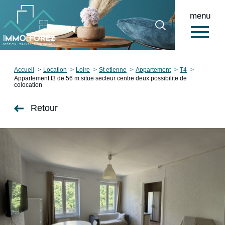
menu
0
Accueil
Accueil
Location
Loire
St etienne
Appartement
T4
Appartement t3 de 56 m situe secteur centre deux possibilite de
colocation
Retour