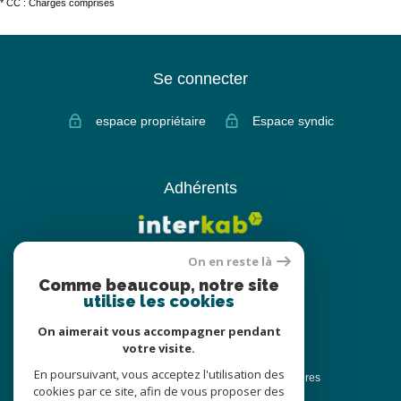
* CC : Charges comprises
Se connecter
espace propriétaire
Espace syndic
Adhérents
On en reste là
Comme beaucoup, notre site
utilise les cookies
On aimerait vous accompagner pendant
votre visite.
© 2022
Tous droits réservés
En poursuivant, vous acceptez l'utilisation des
Traduction powered by Google
Nos honoraires
cookies par ce site, afin de vous proposer des