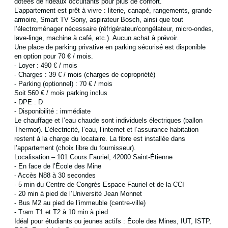
dotées de rideaux occultants pour plus de confort.
L’appartement est prêt à vivre : literie, canapé, rangements, grande
armoire, Smart TV Sony, aspirateur Bosch, ainsi que tout
l’électroménager nécessaire (réfrigérateur/congélateur, micro-ondes,
lave-linge, machine à café, etc.). Aucun achat à prévoir.
Une place de parking privative en parking sécurisé est disponible
en option pour 70 € / mois.
- Loyer : 490 € / mois
- Charges : 39 € / mois (charges de copropriété)
- Parking (optionnel) : 70 € / mois
Soit 560 € / mois parking inclus
- DPE : D
- Disponibilité : immédiate
Le chauffage et l’eau chaude sont individuels électriques (ballon
Thermor). L’électricité, l’eau, l’internet et l’assurance habitation
restent à la charge du locataire. La fibre est installée dans
l’appartement (choix libre du fournisseur).
Localisation – 101 Cours Fauriel, 42000 Saint-Étienne
- En face de l’École des Mine
- Accès N88 à 30 secondes
- 5 min du Centre de Congrès Espace Fauriel et de la CCI
- 20 min à pied de l’Université Jean Monnet
- Bus M2 au pied de l’immeuble (centre-ville)
- Tram T1 et T2 à 10 min à pied
Idéal pour étudiants ou jeunes actifs : École des Mines, IUT, ISTP,