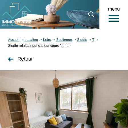
menu
0
Accueil
Accueil
Location
Loire
St etienne
Studio
T
Studio refait a neuf secteur cours fauriel
Retour