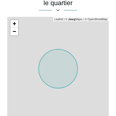
le quartier
Leaflet
|
©
Maps
|
© OpenStreetMap
Jawg
+
−