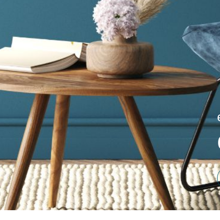
ic
Nos honoraires
Plan du site
Nos honoraires
Honoraires location
Menti