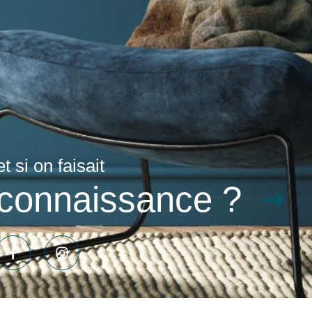
Adhérents
et si on faisait
connaissance ?
ons légales
Partenaires
Admin
Politique RGPD
Cookies