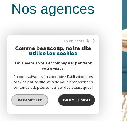
Nos agences
r
On en reste là
Comme beaucoup, notre site
utilise les cookies
Se connecter
On aimerait vous accompagner pendant
votre visite.
Nous
espace propriétaire
Espace synd
En poursuivant, vous acceptez l'utilisation des
cookies par ce site, afin de vous proposer des
contacter
contenus adaptés et réaliser des statistiques !
PARAMÉTRER
OK POUR MOI !
© 2022
Tous droits réservés
Traduction powered by Google