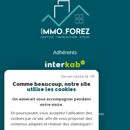
Adhérents
On en reste là
Comme beaucoup, notre site
utilise les cookies
On aimerait vous accompagner pendant
votre visite.
© 2022
Tous droits réservés
En poursuivant, vous acceptez l'utilisation des
Traduction powered by Google
Nos honoraires
cookies par ce site, afin de vous proposer des
Plan du site
Nos honoraires
contenus adaptés et réaliser des statistiques !