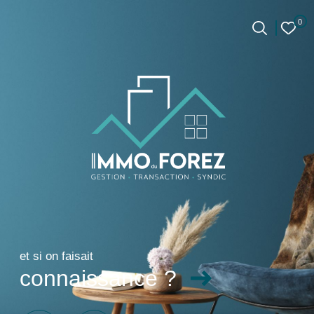
0
0
Accueil
et si on faisait
connaissance ?