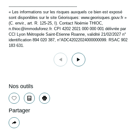
-------------------------------------------------------
« Les informations sur les risques auxquels ce bien est exposé
sont disponibles sur le site Géorisques: www.georisques.gouv.fr »
(C. envir., art. R. 125-25, I). Contact Noémie THIOC,
n.thioc@immoduforez.fr. CPI 4202 2021 000 000 001 délivrée par
CCI Lyon Métropole Saint-Etienne Roanne, validité 21/02/2027 n°
identification 894 020 387, n°ADC42022024000000099. RSAC 902
183 631.
Nos outils
Sélectionner
Calculatrice
Imprimer
Partager
Plus
de
partage