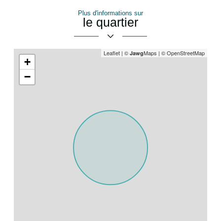
Plus d'informations sur
le quartier
Leaflet
|
©
Maps
|
© OpenStreetMap
Jawg
+
−