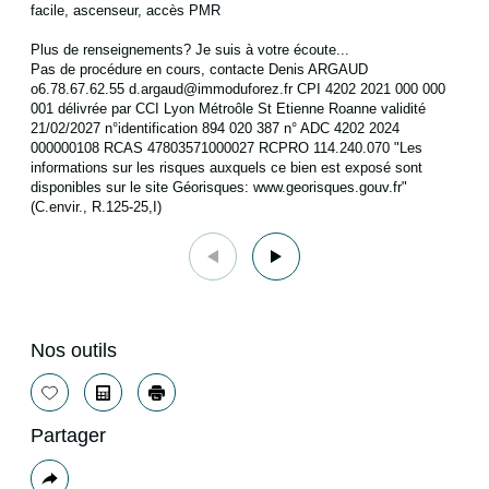
facile, ascenseur, accès PMR
Plus de renseignements? Je suis à votre écoute...
Pas de procédure en cours, contacte Denis ARGAUD
o6.78.67.62.55 d.argaud@immoduforez.fr CPI 4202 2021 000 000
001 délivrée par CCI Lyon Métroôle St Etienne Roanne validité
21/02/2027 n°identification 894 020 387 n° ADC 4202 2024
000000108 RCAS 47803571000027 RCPRO 114.240.070 "Les
informations sur les risques auxquels ce bien est exposé sont
disponibles sur le site Géorisques: www.georisques.gouv.fr"
(C.envir., R.125-25,I)
Nos outils
Sélectionner
Calculatrice
Imprimer
Partager
Plus