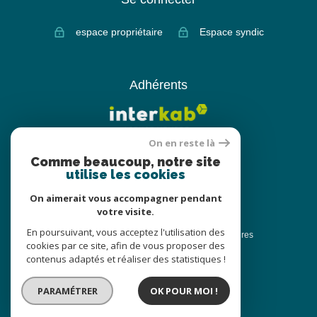
espace propriétaire
Espace syndic
Adhérents
On en reste là
Comme beaucoup, notre site
utilise les cookies
On aimerait vous accompagner pendant
votre visite.
© 2022
Tous droits réservés
En poursuivant, vous acceptez l'utilisation des
Traduction powered by Google
Nos honoraires
cookies par ce site, afin de vous proposer des
Plan du site
Nos honoraires
contenus adaptés et réaliser des statistiques !
Honoraires location
Mentions légales
PARAMÉTRER
OK POUR MOI !
Partenaires
Admin
Politique RGPD