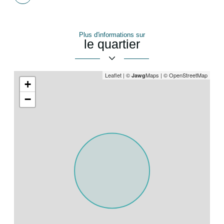
de
partage
Plus d'informations sur
le quartier
Leaflet
|
©
Maps
|
© OpenStreetMap
Jawg
+
−