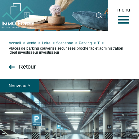
menu
0
Accueil
Accueil
Vente
Loire
St etienne
Parking
T
Places de parking couvertes securisees proche fac et administration
ideal investisseur investisseur
Retour
Nouveauté