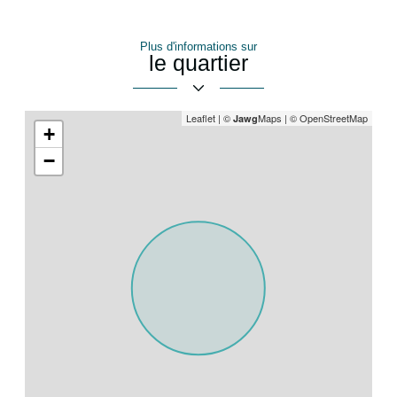
partage
Plus d'informations sur
le quartier
Leaflet
|
©
Maps
|
© OpenStreetMap
Jawg
+
−