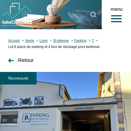
menu
0
Accueil
Accueil
Vente
Loire
St etienne
Parking
T
Lot 6 place de parking et 4 box de stockage prox bellevue
Retour
Nouveauté