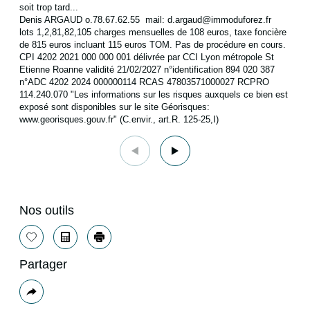
soit trop tard...
Denis ARGAUD o.78.67.62.55 mail: d.argaud@immoduforez.fr
lots 1,2,81,82,105 charges mensuelles de 108 euros, taxe foncière
de 815 euros incluant 115 euros TOM. Pas de procédure en cours.
CPI 4202 2021 000 000 001 délivrée par CCI Lyon métropole St
Etienne Roanne validité 21/02/2027 n°identification 894 020 387
n°ADC 4202 2024 000000114 RCAS 47803571000027 RCPRO
114.240.070 "Les informations sur les risques auxquels ce bien est
exposé sont disponibles sur le site Géorisques:
www.georisques.gouv.fr" (C.envir., art.R. 125-25,I)
Nos outils
Sélectionner
Calculatrice
Imprimer
Partager
Plus
de