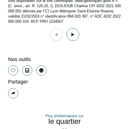
sont disponibles sur le site Géorisques: www.georisques.gouv.fr »
(C. envir., art. R. 125-25, I). DOSJOUB Charline CPI 4202 2021 000
000 001 délivrée par CCI Lyon Métropole Saint-Etienne Roanne,
validité 21/02/2024 n° identification 894 020 387, n° ADC 4202 2022
000 000 319. RCP PRO 1234567
Nos outils
Sélectionner
Calculatrice
Imprimer
Partager
Plus
de
partage
Plus d'informations sur
le quartier