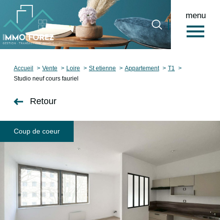
menu
0
Accueil
Accueil
Vente
Loire
St etienne
Appartement
T1
Studio neuf cours fauriel
Retour
Coup de coeur