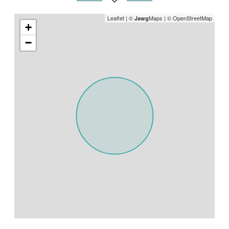
Leaflet
|
©
Maps
|
© OpenStreetMap
Jawg
+
−