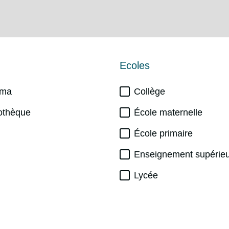
Ecoles
éma
Collège
iothèque
École maternelle
École primaire
Enseignement supérie
Lycée