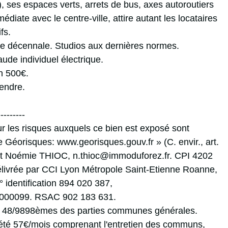
 ses espaces verts, arrets de bus, axes autoroutiers
édiate avec le centre-ville, attire autant les locataires
fs.
ie décennale. Studios aux dernières normes.
ude individuel électrique.
on 500€.
vendre.
---------
ur les risques auxquels ce bien est exposé sont
te Géorisques: www.georisques.gouv.fr » (C. envir., art.
act Noémie THIOC, n.thioc@immoduforez.fr. CPI 4202
livrée par CCI Lyon Métropole Saint-Etienne Roanne,
° identification 894 020 387,
00099. RSAC 902 183 631.
t 48/9898èmes des parties communes générales.
été 57€/mois comprenant l'entretien des communs,