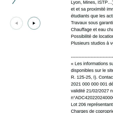
Lyon, Mines, ISTP…),
et et sa proximité imm
étudiants que les acti
Travaux sous garant
Chauffage et eau cha
Possibilité de locati
Plusieurs studios à 
---------------------------
« Les informations s
disponibles sur le si
R. 125-25, I). Cont
2021 000 000 001 dé
validité 21/02/2027 n
n°
ADC420220240000
Lot 206 représentan
Charges de copropri