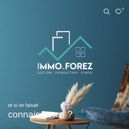
0
0
Accueil
et si on faisait
connaissance ?