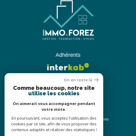
Adhérents
On en reste là
Comme beaucoup, notre site
utilise les cookies
On aimerait vous accompagner pendant
votre visite.
© 2022
Tous droits réservés
En poursuivant, vous acceptez l'utilisation des
Traduction powered by Google
Nos honoraires
cookies par ce site, afin de vous proposer des
Plan du site
Nos honoraires
contenus adaptés et réaliser des statistiques !