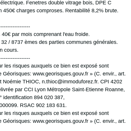
 électrique. Fenetres double vitrage bois, DPE C
ion 450€ charges comproses. Rentabilité 8,2% brute.
------------------
 40€ par mois comprenant l'eau froide.
t 32 / 8737 èmes des parties communes générales.
n cours.
------------------
ur les risques auxquels ce bien est exposé sont
te Géorisques: www.georisques.gouv.fr » (C. envir., art.
act Noémie THIOC, n.thioc@immoduforez.fr. CPI 4202
livrée par CCI Lyon Métropole Saint-Etienne Roanne,
° identification 894 020 387,
00099. RSAC 902 183 631.
ur les risques auxquels ce bien est exposé sont
te Géorisques: www.georisques.gouv.fr » (C. envir., art.