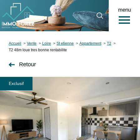
menu
0
Accueil
Accueil
Vente
Loire
St etienne
Appartement
T2
T2 48m loue tres bonne rentabilite
Retour
Exclusif