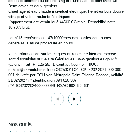
seconde chambre ou de dressing et d'une salle de bain avec wc.
Deux caves et deux greniers.
Chauffage et eau chaude individuel électrique. Fenêtres bois double
vitrage et volets roulants électriques.
L'appartement est vendu loué 445€€ CC/mois. Rentabilité nette
10,70% brut.
Lot n°13 représentant 147/1000èmes des parties communes
générales. Pas de procédure en cours.
-------------------------------------
« Les informations sur les risques auxquels ce bien est exposé
sont disponibles sur le site Géorisques: www.georisques.gouv.fr »
(C. envir., art. R. 125-25, I). Contact Noémie THIOC,
n.thioc@immoduforez.fr ou O6259O11O4. CPI 4202 2021 000 000
001 délivrée par CCI Lyon Métropole Saint-Etienne Roanne, validité
21/02/2027 n° identification 894 020 387,
n°ADC42022024000000099. RSAC 902 183 631.
Nos outils