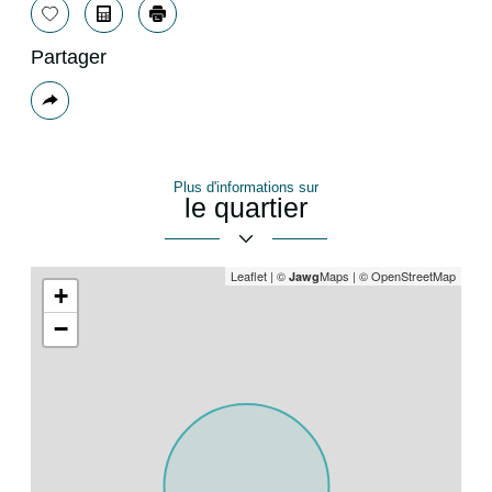
Sélectionner
Calculatrice
Imprimer
Partager
Plus
de
partage
Plus d'informations sur
le quartier
Leaflet
|
©
Maps
|
© OpenStreetMap
Jawg
+
−