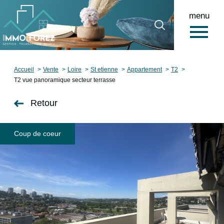
menu
0
Accueil
Accueil
Vente
Loire
St etienne
Appartement
T2
T2 vue panoramique secteur terrasse
Retour
Coup de coeur