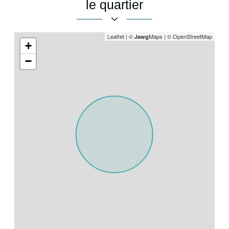
le quartier
Leaflet
|
©
Maps
|
© OpenStreetMap
Jawg
+
−