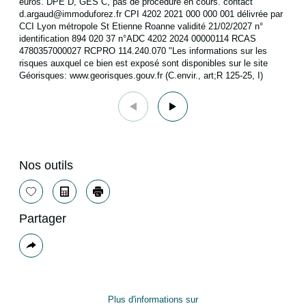
euros. DPE D, GES C, pas de procédure en cours. contact
d.argaud@immoduforez.fr CPI 4202 2021 000 000 001 délivrée par
CCI Lyon métropole St Etienne Roanne validité 21/02/2027 n°
identification 894 020 37 n°ADC 4202 2024 00000114 RCAS
4780357000027 RCPRO 114.240.070 "Les informations sur les
risques auxquel ce bien est exposé sont disponibles sur le site
Géorisques: www.georisques.gouv.fr (C.envir., art;R 125-25, I)
Nos outils
Sélectionner
Calculatrice
Imprimer
Partager
Plus
de
partage
Plus d'informations sur