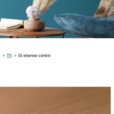
T5
St etienne centre