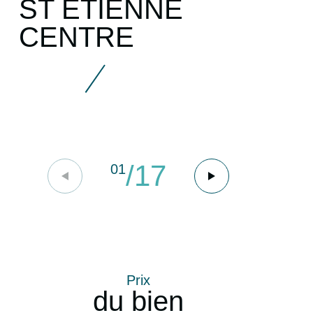
ST ETIENNE
CENTRE
/
17
01
Prix
du bien