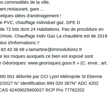
es commodités de la ville,
m,restaurant, gare....
uelques idées d'aménagement !
ge PVC, chauffage individuel gaz. DPE D
de 72 lots dont 24 Habitations. Pas de procédure en
€/mois. Chauffage indiv Gaz La chaudiére est de 2019
us d'informations !!
6 83 43 36 68 v.lamartine@immoduforez.fr
ur les risques auxquels ce bien est exposé sont
te Géorisques: www.georisques.gouv.fr » (C. envir., art.
00 001 délivrée par CCI Lyon Métropole St Etienne
02/2027 N° identification 894 020 387N° ADC 4202
RCAS 42409025600027 RCP Pro 77782202