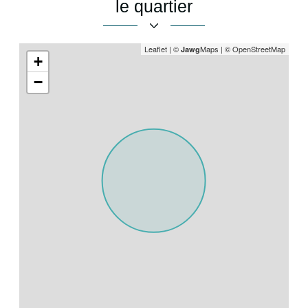
le quartier
Leaflet
|
©
Maps
|
© OpenStreetMap
Jawg
+
−