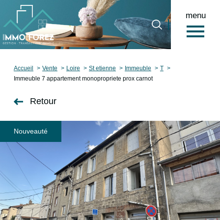
menu
0
Accueil
Accueil
Vente
Loire
St etienne
Immeuble
T
Immeuble 7 appartement monopropriete prox carnot
Retour
Nouveauté