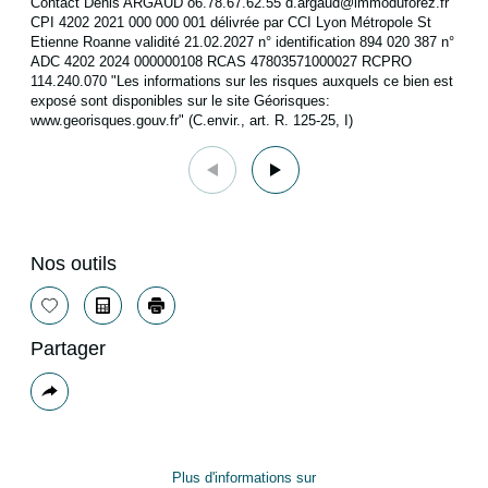
Contact Denis ARGAUD o6.78.67.62.55 d.argaud@immoduforez.fr
CPI 4202 2021 000 000 001 délivrée par CCI Lyon Métropole St
Etienne Roanne validité 21.02.2027 n° identification 894 020 387 n°
ADC 4202 2024 000000108 RCAS 47803571000027 RCPRO
114.240.070 "Les informations sur les risques auxquels ce bien est
exposé sont disponibles sur le site Géorisques:
www.georisques.gouv.fr" (C.envir., art. R. 125-25, I)
Nos outils
Sélectionner
Calculatrice
Imprimer
Partager
Plus
de
partage
Plus d'informations sur