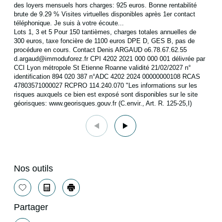
des loyers mensuels hors charges: 925 euros. Bonne rentabilité
brute de 9.29 % Visites virtuelles disponibles après 1er contact
téléphonique. Je suis à votre écoute...
Lots 1, 3 et 5 Pour 150 tantièmes, charges totales annuelles de
300 euros, taxe foncière de 1100 euros DPE D, GES B, pas de
procédure en cours. Contact Denis ARGAUD o6.78.67.62.55
d.argaud@immoduforez.fr CPI 4202 2021 000 000 001 délivrée par
CCI Lyon métropole St Etienne Roanne validité 21/02/2027 n°
identification 894 020 387 n°ADC 4202 2024 00000000108 RCAS
47803571000027 RCPRO 114.240.070 "Les informations sur les
risques auxquels ce bien est exposé sont disponibles sur le site
géorisques: www.georisques.gouv.fr (C.envir., Art. R. 125-25,I)
Nos outils
Sélectionner
Calculatrice
Imprimer
Partager