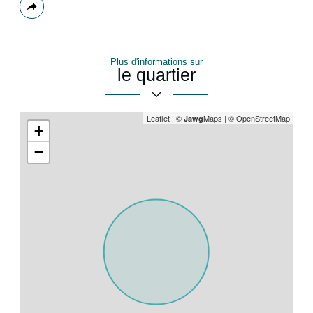
Plus
de
partage
Plus d'informations sur
le quartier
Leaflet
|
©
Maps
|
© OpenStreetMap
Jawg
+
−