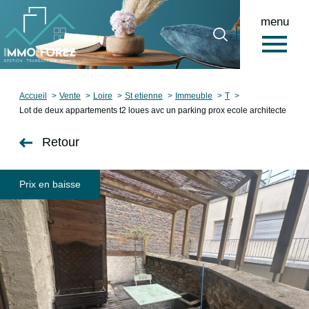
menu
0
Accueil
Accueil
Vente
Loire
St etienne
Immeuble
T
Lot de deux appartements t2 loues avc un parking prox ecole architecte
Retour
Prix en baisse