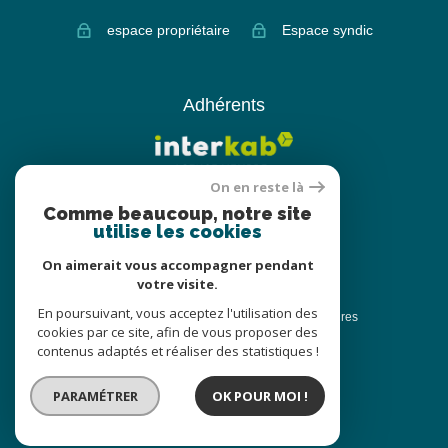
espace propriétaire
Espace syndic
Adhérents
On en reste là
Comme beaucoup, notre site
utilise les cookies
On aimerait vous accompagner pendant
votre visite.
© 2022
Tous droits réservés
En poursuivant, vous acceptez l'utilisation des
Traduction powered by Google
Nos honoraires
cookies par ce site, afin de vous proposer des
Plan du site
Nos honoraires
contenus adaptés et réaliser des statistiques !
Honoraires location
Mentions légales
PARAMÉTRER
OK POUR MOI !
Partenaires
Admin
Politique RGPD
Cookies