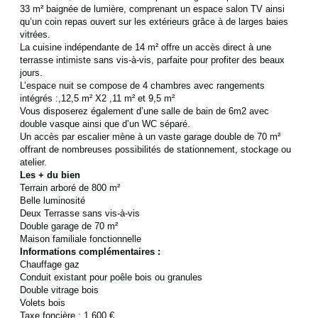
33 m² baignée de lumière, comprenant un espace salon TV ainsi
qu’un coin repas ouvert sur les extérieurs grâce à de larges baies
vitrées.
La cuisine indépendante de 14 m² offre un accès direct à une
terrasse intimiste sans vis-à-vis, parfaite pour profiter des beaux
jours.
L’espace nuit se compose de 4 chambres avec rangements
intégrés :,12,5 m² X2 ,11 m² et 9,5 m²
Vous disposerez également d’une salle de bain de 6m2 avec
double vasque ainsi que d’un WC séparé.
Un accès par escalier mène à un vaste garage double de 70 m²
offrant de nombreuses possibilités de stationnement, stockage ou
atelier.
Les + du bien
Terrain arboré de 800 m²
Belle luminosité
Deux Terrasse sans vis-à-vis
Double garage de 70 m²
Maison familiale fonctionnelle
Informations complémentaires :
Chauffage gaz
Conduit existant pour poêle bois ou granules
Double vitrage bois
Volets bois
Taxe foncière : 1 600 €