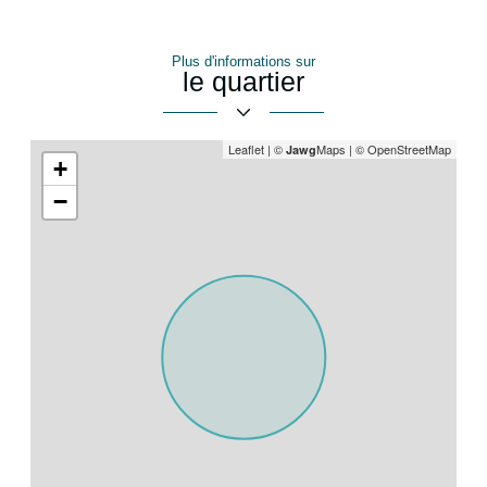
partage
Plus d'informations sur
le quartier
Leaflet
|
©
Maps
|
© OpenStreetMap
Jawg
+
−