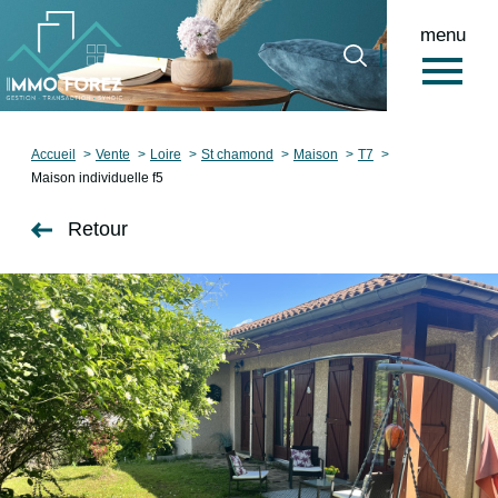
menu
0
Accueil
Accueil
Vente
Loire
St chamond
Maison
T7
Maison individuelle f5
Retour