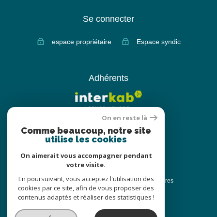
Se connecter
espace propriétaire
Espace syndic
Adhérents
On en reste là
Comme beaucoup, notre site
utilise les cookies
On aimerait vous accompagner pendant
votre visite.
© 2022
Tous droits réservés
En poursuivant, vous acceptez l'utilisation des
Traduction powered by Google
Nos honoraires
cookies par ce site, afin de vous proposer des
Plan du site
Nos honoraires
contenus adaptés et réaliser des statistiques !
Honoraires location
Mentions légales