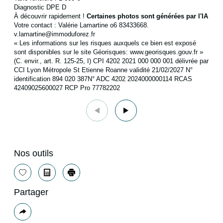
Diagnostic DPE D
À découvrir rapidement !
Certaines photos sont générées par l'IA
Votre contact : Valérie Lamartine o6 83433668.
v.lamartine@immoduforez.fr
« Les informations sur les risques auxquels ce bien est exposé
sont disponibles sur le site Géorisques: www.georisques.gouv.fr »
(C. envir., art. R. 125-25, I) CPI 4202 2021 000 000 001 délivrée par
CCI Lyon Métropole St Etienne Roanne validité 21/02/2027 N°
identification 894 020 387N° ADC 4202 2024000000114 RCAS
42409025600027 RCP Pro 77782202
Nos outils
Sélectionner
Calculatrice
Imprimer
Partager
Plus
de