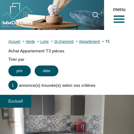
menu
0
Accueil
Accueil
Vente
Loire
St chamond
Appartement
T3
Achat Appartement T3 pièces
Trier par
prix
date
1
annonce(s) trouvée(s) selon vos critères
Exclusif