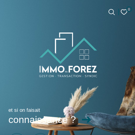
0
0
Accueil
et si on faisait
connaissance ?