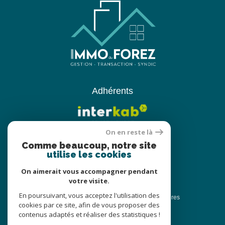
Adhérents
On en reste là
Comme beaucoup, notre site
utilise les cookies
On aimerait vous accompagner pendant
votre visite.
© 2022
Tous droits réservés
En poursuivant, vous acceptez l'utilisation des
Traduction powered by Google
Nos honoraires
cookies par ce site, afin de vous proposer des
Plan du site
Nos honoraires
contenus adaptés et réaliser des statistiques !