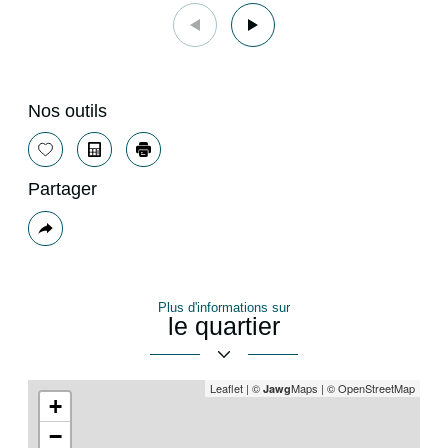
Nos outils
Sélectionner
Calculatrice
Imprimer
Partager
Plus
de
partage
Plus d'informations sur
le quartier
Leaflet
|
©
Maps
|
© OpenStreetMap
Jawg
+
−