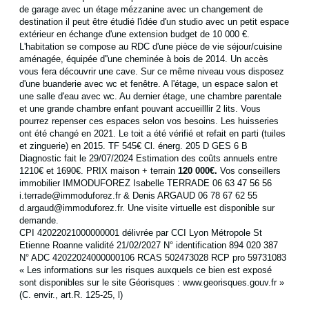
de garage avec un étage mézzanine avec un changement de
destination il peut être étudié l'idée d'un studio avec un petit espace
extérieur en échange d'une extension budget de 10 000 €.
L'habitation se compose au RDC d'une pièce de vie séjour/cuisine
aménagée, équipée d''une cheminée à bois de 2014. Un accès
vous fera découvrir une cave. Sur ce même niveau vous disposez
d'une buanderie avec wc et fenêtre. A l'étage, un espace salon et
une salle d'eau avec wc. Au dernier étage, une chambre parentale
et une grande chambre enfant pouvant accueilllir 2 lits. Vous
pourrez repenser ces espaces selon vos besoins. Les huisseries
ont été changé en 2021. Le toit a été vérifié et refait en parti (tuiles
et zinguerie) en 2015. TF 545€ Cl. énerg. 205 D GES 6 B
Diagnostic fait le 29/07/2024 Estimation des coûts annuels entre
1210€ et 1690€. PRIX maison + terrain
120 000€.
Vos conseillers
immobilier IMMODUFOREZ Isabelle TERRADE 06 63 47 56 56
i.terrade@immoduforez.fr & Denis ARGAUD 06 78 67 62 55
d.argaud@immoduforez.fr. Une visite virtuelle est disponible sur
demande.
CPI 42022021000000001 délivrée par CCI Lyon Métropole St
Etienne Roanne validité 21/02/2027 N° identification 894 020 387
N° ADC 42022024000000106 RCAS 502473028 RCP pro 59731083
« Les informations sur les risques auxquels ce bien est exposé
sont disponibles sur le site Géorisques : www.georisques.gouv.fr »
(C. envir., art.R. 125-25, l)