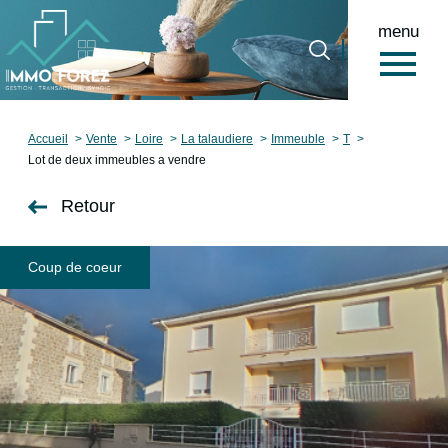
menu
0
Accueil
Accueil
Vente
Loire
La talaudiere
Immeuble
T
Lot de deux immeubles a vendre
Retour
Coup de coeur