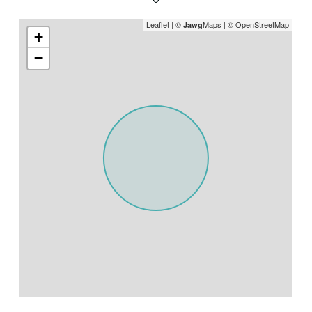
Leaflet
|
©
Maps
|
© OpenStreetMap
Jawg
+
−