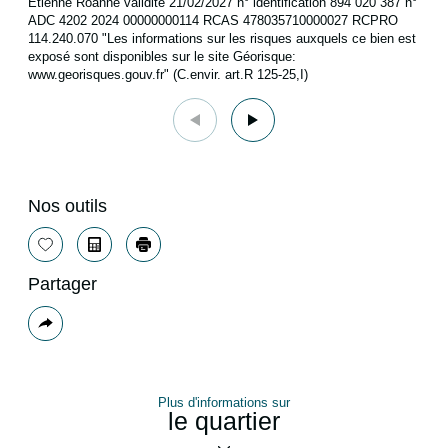
Etienne Roanne validité 21/02/2027 n° identification 894 020 387 n°
ADC 4202 2024 00000000114 RCAS 478035710000027 RCPRO
114.240.070 "Les informations sur les risques auxquels ce bien est
exposé sont disponibles sur le site Géorisque:
www.georisques.gouv.fr" (C.envir. art.R 125-25,I)
Nos outils
Sélectionner
Calculatrice
Imprimer
Partager
Plus
de
partage
Plus d'informations sur
le quartier