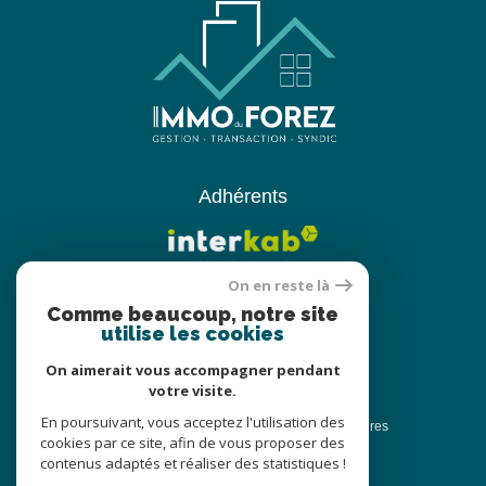
Adhérents
On en reste là
Comme beaucoup, notre site
utilise les cookies
On aimerait vous accompagner pendant
votre visite.
© 2022
Tous droits réservés
En poursuivant, vous acceptez l'utilisation des
Traduction powered by Google
Nos honoraires
cookies par ce site, afin de vous proposer des
Plan du site
Nos honoraires
contenus adaptés et réaliser des statistiques !