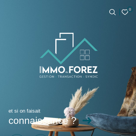
0
0
Accueil
et si on faisait
connaissance ?