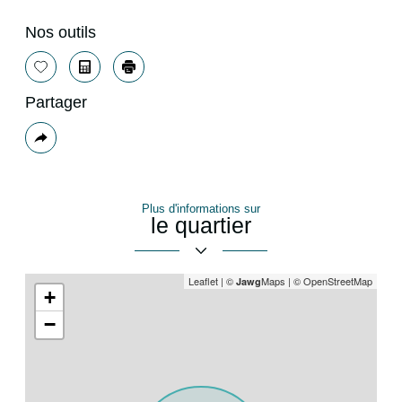
Nos outils
Sélectionner
Calculatrice
Imprimer
Partager
Plus
de
partage
Plus d'informations sur
le quartier
Leaflet
|
©
Maps
|
© OpenStreetMap
Jawg
+
−