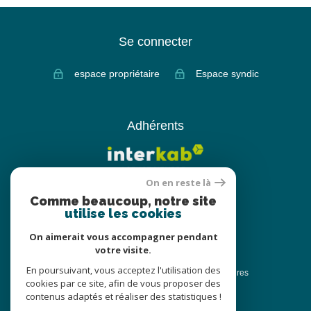
Se connecter
espace propriétaire
Espace syndic
Adhérents
On en reste là
Comme beaucoup, notre site
utilise les cookies
On aimerait vous accompagner pendant
votre visite.
© 2022
Tous droits réservés
En poursuivant, vous acceptez l'utilisation des
Traduction powered by Google
Nos honoraires
cookies par ce site, afin de vous proposer des
Plan du site
Nos honoraires
contenus adaptés et réaliser des statistiques !