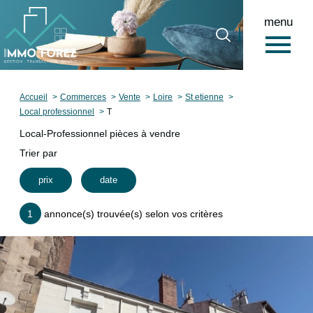
menu
0
Accueil
Accueil
Commerces
Vente
Loire
St etienne
Local professionnel
T
Local-Professionnel pièces à vendre
Trier par
prix
date
1
annonce(s) trouvée(s) selon vos critères