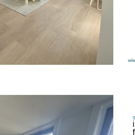
sél
S