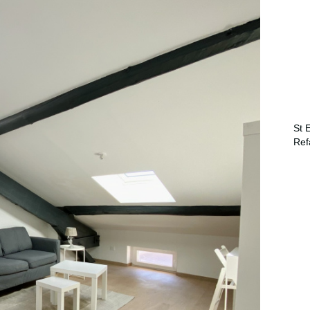
St 
Refa