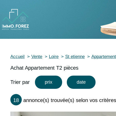
Accueil
Vente
Loire
St etienne
Appartement
Achat Appartement T2 pièces
Trier par
prix
date
18
annonce(s) trouvée(s) selon vos critère