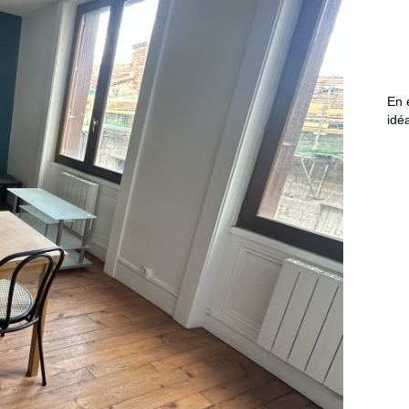
En 
idé