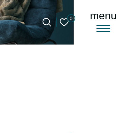
menu
0