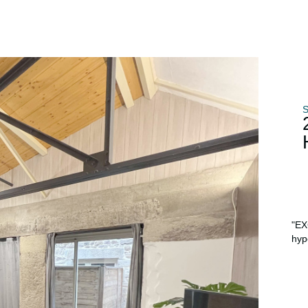
S
"EX
hyp