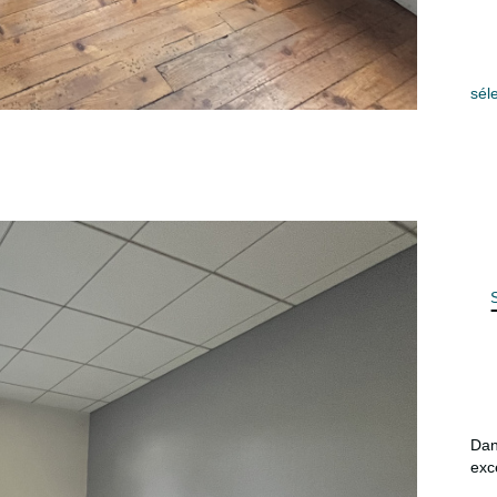
sél
Dan
exce