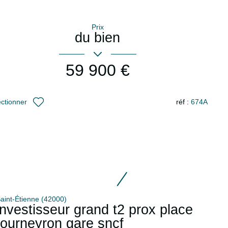
Prix
du bien
59 900 €
réf :
674A
ectionner
aint-Étienne (42000)
investisseur grand t2 prox place
fourneyron gare sncf