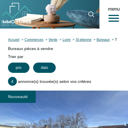
menu
0
Accueil
Accueil
Commerces
Vente
Loire
St etienne
Bureaux
T
Bureaux pièces à vendre
Trier par
prix
date
4
annonce(s) trouvée(s) selon vos critères
Nouveauté