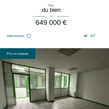
Prix
du bien
649 000 €
sélectionner
réf :
527
Prix en baisse